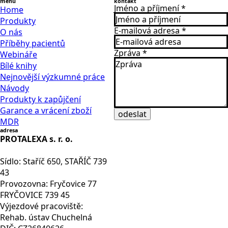
menu
kontakt
Jméno a příjmení
*
Home
Produkty
E-mailová adresa
*
O nás
Příběhy pacientů
Zpráva
*
Webináře
Bílé knihy
Nejnovější výzkumné práce
Návody
Produkty k zapůjčení
Garance a vrácení zboží
odeslat
MDR
adresa
PROTALEXA s. r. o.
Sídlo: Staříč 650, STAŘÍČ 739
43
Provozovna: Fryčovice 77
FRYČOVICE 739 45
Výjezdové pracoviště:
Rehab. ústav Chuchelná