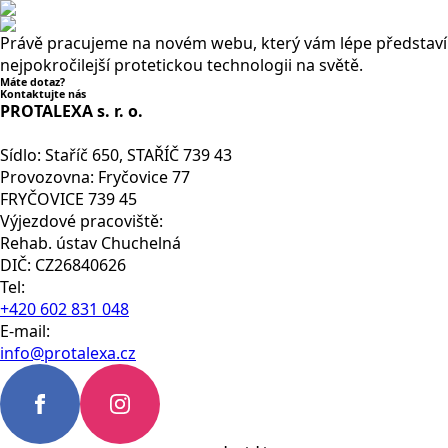
Právě pracujeme na novém webu, který vám lépe představí
nejpokročilejší protetickou technologii na světě.
Máte dotaz?
Kontaktujte nás
PROTALEXA s. r. o.
Sídlo: Staříč 650, STAŘÍČ 739 43
Provozovna: Fryčovice 77
FRYČOVICE 739 45
Výjezdové pracoviště:
Rehab. ústav Chuchelná
DIČ: CZ26840626
Tel:
+420 602 831 048
E-mail:
info@protalexa.cz