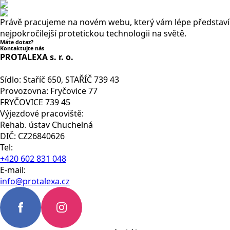
Právě pracujeme na novém webu, který vám lépe představí
nejpokročilejší protetickou technologii na světě.
Máte dotaz?
Kontaktujte nás
PROTALEXA s. r. o.
Sídlo: Staříč 650, STAŘÍČ 739 43
Provozovna: Fryčovice 77
FRYČOVICE 739 45
Výjezdové pracoviště:
Rehab. ústav Chuchelná
DIČ: CZ26840626
Tel:
+420 602 831 048
E-mail:
info@protalexa.cz