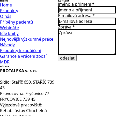
menu
kontakt
Jméno a příjmení
*
Home
Produkty
E-mailová adresa
*
O nás
Příběhy pacientů
Zpráva
*
Webináře
Bílé knihy
Nejnovější výzkumné práce
Návody
Produkty k zapůjčení
Garance a vrácení zboží
odeslat
MDR
adresa
PROTALEXA s. r. o.
Sídlo: Staříč 650, STAŘÍČ 739
43
Provozovna: Fryčovice 77
FRYČOVICE 739 45
Výjezdové pracoviště:
Rehab. ústav Chuchelná