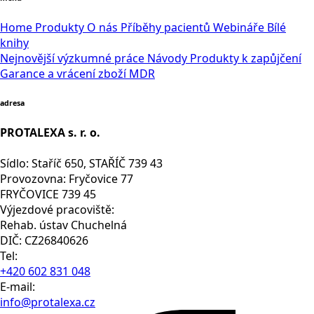
Home
Produkty
O nás
Příběhy pacientů
Webináře
Bílé
knihy
Nejnovější výzkumné práce
Návody
Produkty k zapůjčení
Garance a vrácení zboží
MDR
adresa
PROTALEXA s. r. o.
Sídlo: Staříč 650, STAŘÍČ 739 43
Provozovna: Fryčovice 77
FRYČOVICE 739 45
Výjezdové pracoviště:
Rehab. ústav Chuchelná
DIČ: CZ26840626
Tel:
+420 602 831 048
E-mail:
info@protalexa.cz