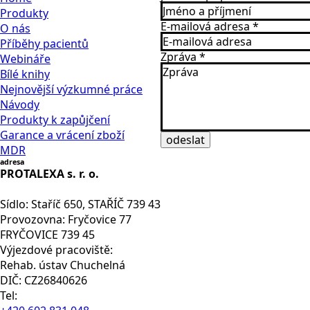
Produkty
E-mailová adresa
*
O nás
Příběhy pacientů
Zpráva
*
Webináře
Bílé knihy
Nejnovější výzkumné práce
Návody
Produkty k zapůjčení
Garance a vrácení zboží
odeslat
MDR
adresa
PROTALEXA s. r. o.
Sídlo: Staříč 650, STAŘÍČ 739 43
Provozovna: Fryčovice 77
FRYČOVICE 739 45
Výjezdové pracoviště:
Rehab. ústav Chuchelná
DIČ: CZ26840626
Tel: