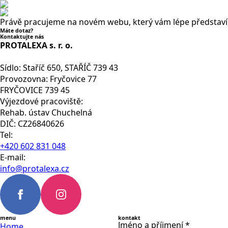
Právě pracujeme na novém webu, který vám lépe představí n
Máte dotaz?
Kontaktujte nás
PROTALEXA s. r. o.
Sídlo: Staříč 650, STAŘÍČ 739 43
Provozovna: Fryčovice 77
FRYČOVICE 739 45
Výjezdové pracoviště:
Rehab. ústav Chuchelná
DIČ: CZ26840626
Tel:
+420 602 831 048
E-mail:
info@protalexa.cz
menu
kontakt
Jméno a příjmení
*
Home